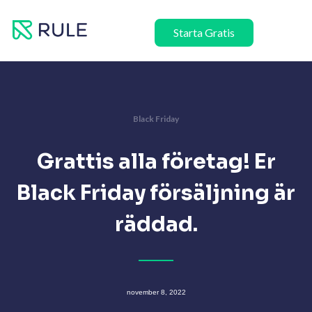
Hoppa
till
Starta Gratis
innehåll
Black Friday
Grattis alla företag! Er
Black Friday försäljning är
räddad.
november 8, 2022