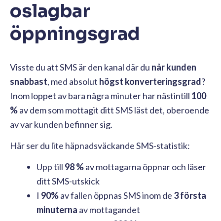
oslagbar
öppningsgrad
Visste du att SMS är den kanal där du
når kunden
snabbast
, med absolut
högst konverteringsgrad
?
Inom loppet av bara några minuter har nästintill
100
%
av dem som mottagit ditt SMS läst det, oberoende
av var kunden befinner sig.
Här ser du lite häpnadsväckande SMS-statistik:
Upp till
98 %
av mottagarna öppnar och läser
ditt SMS-utskick
I
90%
av fallen öppnas SMS inom de
3 första
minuterna
av mottagandet