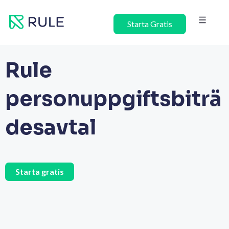
Hoppa
till
Starta Gratis
innehåll
Rule
personuppgiftsbiträ
desavtal
Starta gratis