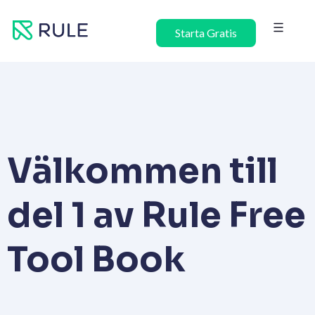
Hoppa
till
Starta Gratis
innehåll
Välkommen till
del 1 av Rule Free
Tool Book