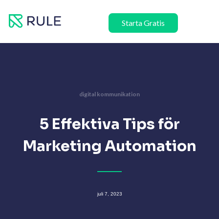
Hoppa
till
Starta Gratis
innehåll
digital kommunikation
5 Effektiva Tips för
Marketing Automation
juli 7, 2023