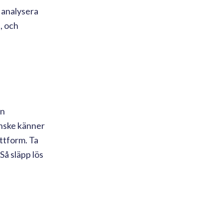
 analysera
, och
in
anske känner
attform. Ta
Så släpp lös