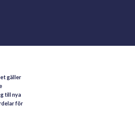
et gäller
e
 till nya
rdelar för