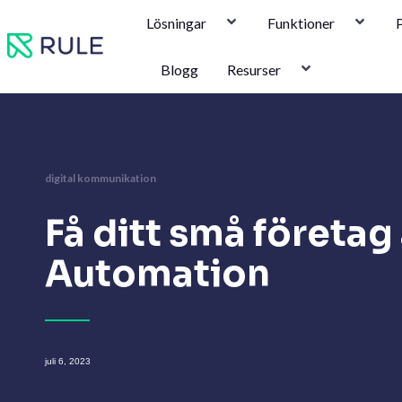
Hoppa
Lösningar
Funktioner
P
till
innehåll
Blogg
Resurser
digital kommunikation
Få ditt små företa
Automation
juli 6, 2023