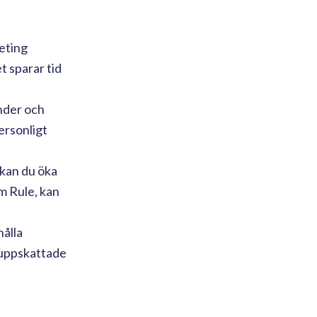
eting
t sparar tid
nder och
ersonligt
 kan du öka
m Rule, kan
ålla
 uppskattade