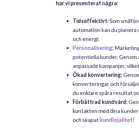
har vi presenterat några:
Tidseffektivt:
Som småföret
automation kan du planera o
och energi.
Personalisering
:
Marketing 
potentiella kunder. Genom 
anpassade kampanjer, vilket
Ökad konvertering:
Genom a
konverteringar och försälj
du enklare spåra resultat oc
Förbättrad kundvård:
Geno
kontakten med dina kunder p
och skapat
kundlojalitet!