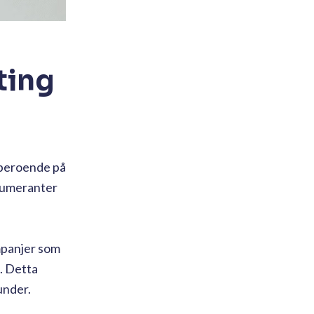
ting
beroende på
enumeranter
mpanjer som
. Detta
under.