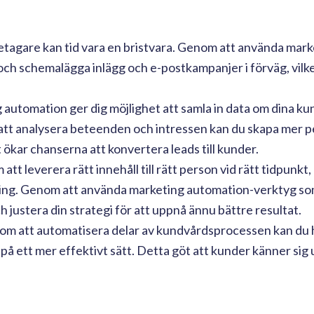
agare kan tid vara en bristvara. Genom att använda mark
ch schemalägga inlägg och e-postkampanjer i förväg, vilke
automation ger dig möjlighet att samla in data om dina ku
att analysera beteenden och intressen kan du skapa mer p
 ökar chanserna att konvertera leads till kunder.
tt leverera rätt innehåll till rätt person vid rätt tidpunkt,
ning. Genom att använda marketing automation-verktyg so
h justera din strategi för att uppnå ännu bättre resultat.
m att automatisera delar av kundvårdsprocessen kan du h
å ett mer effektivt sätt. Detta göt att kunder känner sig