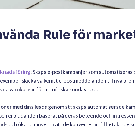
nvända Rule för marke
knadsföring
:
Skapa e-postkampanjer som automatiseras 
l exempel, skicka välkomst e-postmeddelanden till nya pr
ivna varukorgar för att minska kundavhopp.
ioner med dina leads genom att skapa automatiserade ka
l och erbjudanden baserat på deras beteende och intressen
 leads och ökar chanserna att de konverterar till betalande k