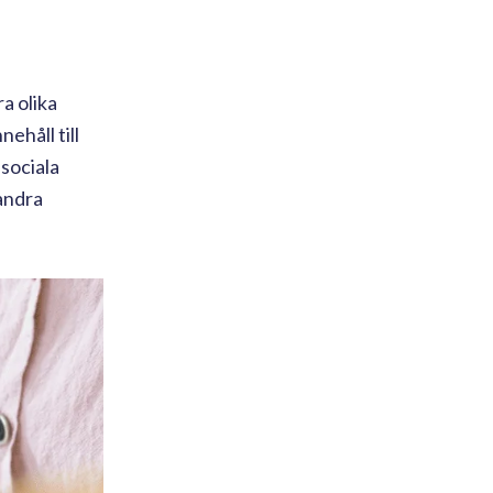
a olika
ehåll till
 sociala
 andra