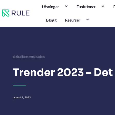
Hoppa
Lösningar
Funktioner
P
till
innehåll
Blogg
Resurser
digital kommunikation
Trender 2023 – Det 
januari 3, 2023