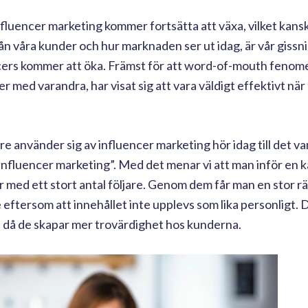
fluencer marketing kommer fortsätta att växa, vilket kansk
ån våra kunder och hur marknaden ser ut idag, är vår gissni
cers kommer att öka. Främst för att word-of-mouth fenom
r med varandra, har visat sig att vara väldigt effektivt n
 använder sig av influencer marketing hör idag till det va
ll influencer marketing”. Med det menar vi att man inför en 
ler med ett stort antal följare. Genom dem får man en stor r
ftersom att innehållet inte upplevs som lika personligt. D
a, då de skapar mer trovärdighet hos kunderna.