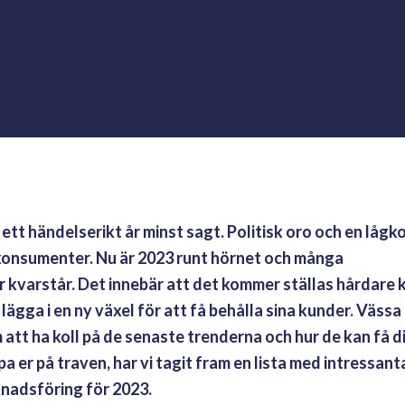
ett händelserikt år minst sagt. Politisk oro och en lågk
onsumenter. Nu är 2023 runt hörnet och många
kvarstår. Det innebär att det kommer ställas hårdare 
gga i en ny växel för att få behålla sina kunder. Vässa 
tt ha koll på de senaste trenderna och hur de kan få d
a er på traven, har vi tagit fram en lista med intressant
knadsföring för 2023.