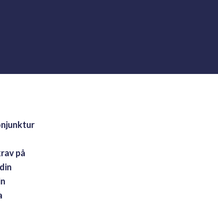
onjunktur
krav på
din
in
a