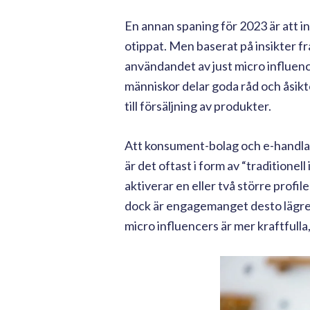
En annan spaning för 2023 är att in
otippat. Men baserat på insikter fr
användandet av just micro influen
människor delar goda råd och åsikte
till försäljning av produkter.
Att konsument-bolag och e-handlare
är det oftast i form av “traditione
aktiverar en eller två större profi
dock är engagemanget desto lägre e
micro influencers är mer kraftfull