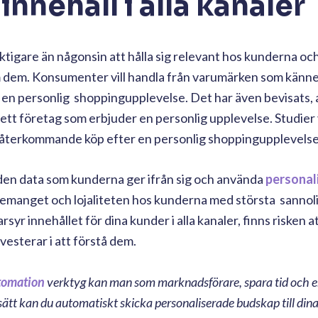
innehåll i alla kanaler
tigare än någonsin att hålla sig relevant hos kunderna och
m dem. Konsumenter vill handla från varumärken som känn
em en personlig shoppingupplevelse. Det har även bevisats, a
s ett företag som erbjuder en personlig upplevelse. Studier
 återkommande köp efter en personlig shoppingupplevelse
 den data som kunderna ger ifrån sig och använda
personal
anget och lojaliteten hos kunderna med största sannolik
rsyr innehållet för dina kunder i alla kanaler, finns risken a
vesterar i att förstå dem.
tomation
verktyg kan man som marknadsförare, spara tid och 
å sätt kan du automatiskt skicka personaliserade budskap till din