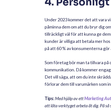
4. Personligt 
Under 2023 kommer det att vara vik
påminna dem om att du bryr dig o
tillräckligt väl för att kunna ge d
kunder är villiga att betala mer ho
på att 60 % av konsumenterna gör
Som företag bör man ta tillvara på
kommunikation. Då kommer engagem
Det vill säga, att om du inte skrädda
förlorar dem till varumärken som in
Tips:
Med hjälp av ett
Marketing Au
att låta verktyget arbeta åt dig. På s