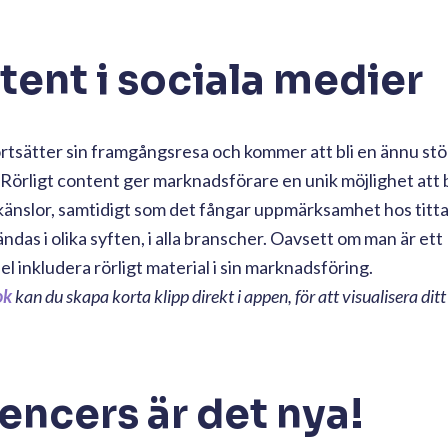
ntent i sociala medier
fortsätter sin framgångsresa och kommer att bli en ännu stö
 Rörligt content ger marknadsförare en unik möjlighet att
 känslor, samtidigt som det fångar uppmärksamhet hos titta
as i olika syften, i alla branscher. Oavsett om man är ett
 inkludera rörligt material i sin marknadsföring.
ok
kan du skapa korta klipp direkt i appen, för att visualisera di
uencers är det nya!