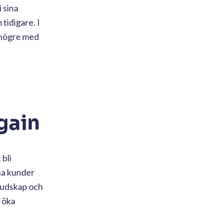
 sina
tidigare. I
r högre med
gain
 bli
na kunder
 budskap och
 öka