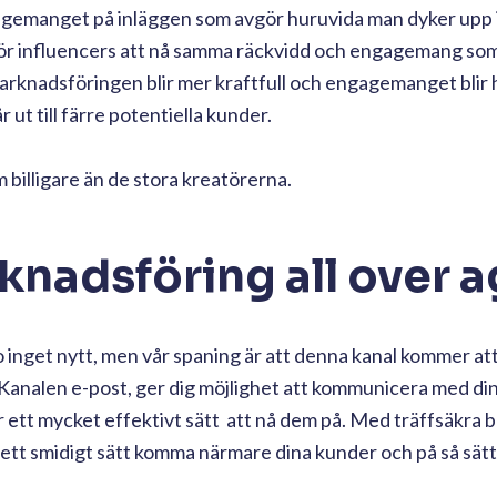
gagemanget på inläggen som avgör huruvida man dyker upp i
 för influencers att nå samma räckvidd och engagemang som 
 marknadsföringen blir mer kraftfull och engagemanget bli
 ut till färre potentiella kunder.
billigare än de stora kreatörerna.
knadsföring all over a
o inget nytt, men vår spaning är att denna kanal kommer att
 Kanalen e-post, ger dig möjlighet att kommunicera med di
t är ett mycket effektivt sätt att nå dem på. Med träffsäkra
 ett smidigt sätt komma närmare dina kunder och på så sätt