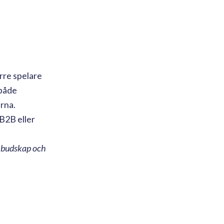
rre spelare
 både
rna.
 B2B eller
tt budskap och