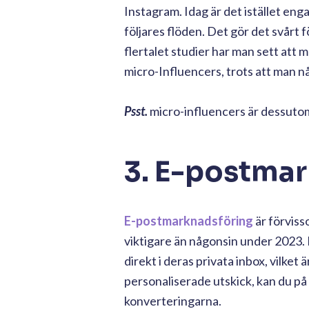
Instagram. Idag är det istället en
följares flöden. Det gör det svårt
flertalet studier har man sett att
micro-Influencers, trots att man når
Psst.
micro-influencers är dessutom 
3. E-postmar
E-postmarknadsföring
är förviss
viktigare än någonsin under 2023.
direkt i deras privata inbox, vilke
personaliserade utskick, kan du på
konverteringarna.