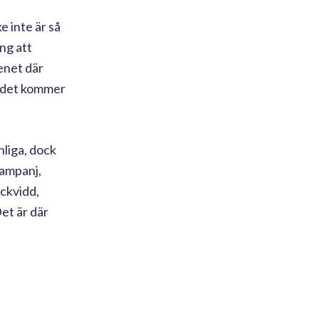
e inte är så
ng att
enet där
är det kommer
nliga, dock
kampanj,
äckvidd,
et är där