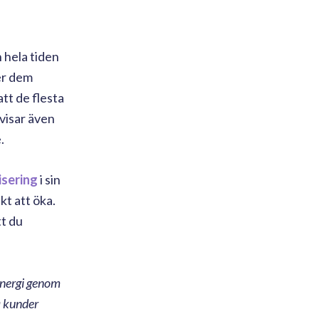
 hela tiden
er dem
tt de flesta
 visar även
.
isering
i sin
t att öka.
tt du
energi genom
a kunder