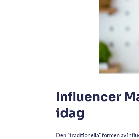
Influencer M
idag
Den “traditionella” formen av influ