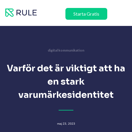
Hoppa
till
Starta Gratis
innehåll
digital kommunikation
Varför det är viktigt att ha
en stark
varumärkesidentitet
maj 23, 2023