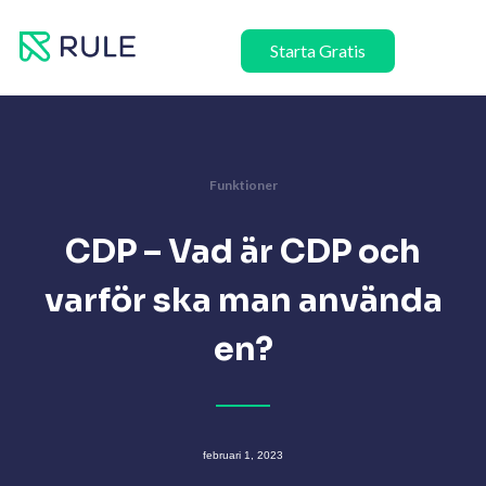
Hoppa
till
Starta Gratis
innehåll
Funktioner
CDP – Vad är CDP och
varför ska man använda
en?
februari 1, 2023