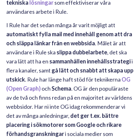
tekniska
lösningar
som effektiviserar våra
användares arbete i Rule.
I Rule har det sedan många år varit möjligt att
automatiskt fylla mail med innehåll genom att dra
och släppa länkar från en webbsida
. Målet är att
användare i Rule ska
slippa dubbelarbete
, det ska
vara lätt att ha en
sammanhållen innehållsstrategi
i
flera kanaler, samt
gå lätt och snabbt att skapa upp
utskick
. Rule har länge haft stöd för teknikerna
OG
(Open Graph)
och
Schema
. OG är den populäraste
av de två och finns redan på en majoritet av världens
webbsidor. Har ni inte OG idag rekommenderar vi
det av många anledningar,
det ger t.ex. bättre
placering i sökmotorer som Google och rikare
förhandsgranskningar
i sociala medier som