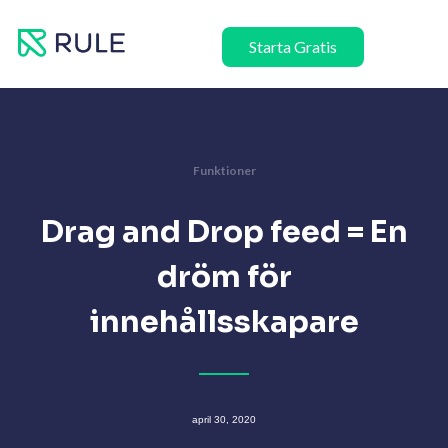
Hoppa
till
Starta Gratis
innehåll
Funktioner
Drag and Drop feed = En
dröm för
innehållsskapare
april 30, 2020