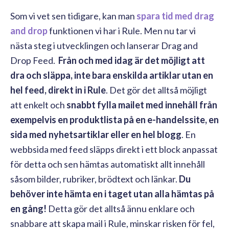
Som vi vet sen tidigare, kan man
spara tid med drag
and drop
funktionen vi har i Rule. Men nu tar vi
nästa steg i utvecklingen och lanserar Drag and
Drop Feed.
Från och med idag är det möjligt att
dra och släppa, inte bara enskilda artiklar utan en
hel feed, direkt in i Rule
. Det gör det alltså möjligt
att enkelt och
snabbt fylla mailet med innehåll från
exempelvis en produktlista på en e-handelssite, en
sida med nyhetsartiklar eller en hel blogg
. En
webbsida med feed släpps direkt i ett block anpassat
för detta och sen hämtas automatiskt allt innehåll
såsom bilder, rubriker, brödtext och länkar.
Du
behöver inte hämta en i taget utan alla hämtas på
en gång!
Detta gör det alltså ännu enklare och
snabbare att skapa mail i Rule, minskar risken för fel,