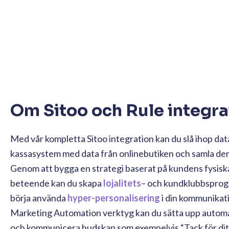
Om Sitoo och Rule integra
Med vår kompletta Sitoo integration kan du slå ihop data
kassasystem med data från onlinebutiken och samla den t
Genom att bygga en strategi baserat på kundens fysisk
beteende kan du skapa
lojalitets
– och kundklubbsprog
börja använda
hyper-personalisering
i din kommunikat
Marketing Automation verktyg kan du sätta upp autom
och kommunicera budskap som exempelvis “Tack för ditt