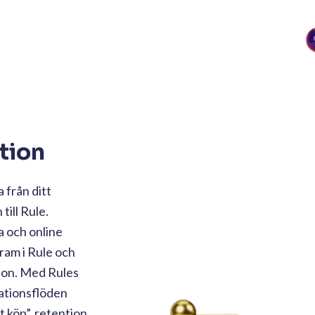
tion
 från ditt
ill Rule.
a och online
ram i Rule och
ion. Med Rules
ationsflöden
 köp”, retention