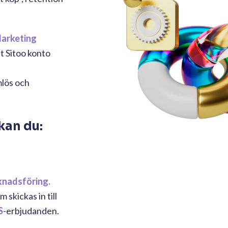
arketing
t Sitoo konto
mlös och
kan du:
nadsföring.
skickas in till
S
-erbjudanden.