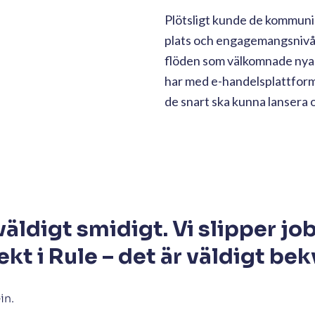
unity som
agemanget
ponerande tillväxt där de
dre än sex månader. Men det
er. Öppningsgraderna är
åga, och engagemanget med
svärt.
ar sig – statistiken visar
kt och uppskattat,”
säger
d det skickar ut till sin
längning av varumärket.
 driva merförsäljning.