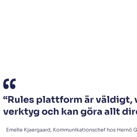
Resultatet – ett comm
växer i takt med eng
Sedan bytet till Rule har Hernö Gin sett en im
har ökat sin kundbas med nästan 70% på min
handlar om mer än bara om fler prenumerant
höga med ett snitt på över 65%, avhoppen l
ett klicksnitt på över 15% är väldigt beundran
“Jag känner mig stolt över att folk registrer
att innehållet är kvalitativt, väl genomtän
Emelie.
Teamet på Hernö Gin är väldigt selektiva med va
målgrupp. Nyhetsbreven fungerar som en för
Målet är att inspirera, bygga relationer och