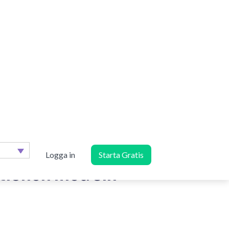
 prenumeranter, och integrationen som Rule
en Shopify, öppnar upp möjligheten för att
lika “glömt i varukorgen”-flöden.
bba i massa olika
kvämt”