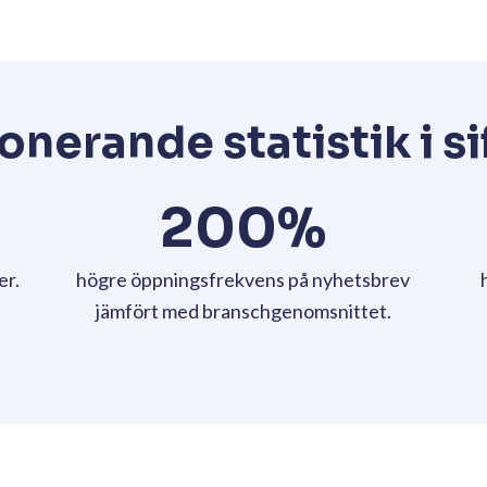
 och klickvänligt. Genom att
de exakt vad prenumeranterna
fter.
ngsrika tips från He
2.
Våga vara personlig och rolig! Det kan vara
genom att utmana ditt varumärke och till