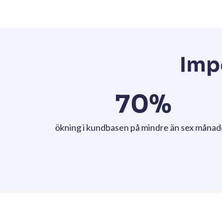
Varje utskick är visuellt genomtänkt, intuitivt
följa upp statistik och klickbeteenden, ser 
uppskattar mest och anpassar innehållet däre
Framgå
1.
Börja alltid med att utgå från en mall som
känns stabil och som kan fungera som en