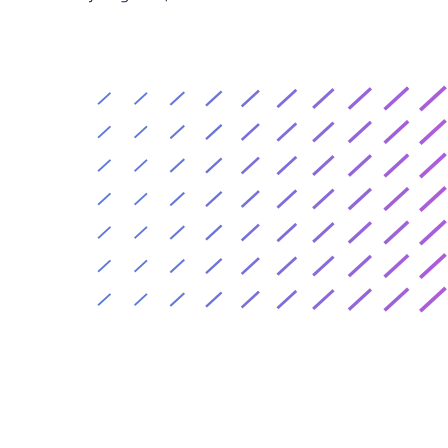
Impo
70%
ökning i kundbasen på mindre än sex månad
Hernö Gin Kundcase