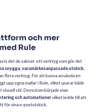
ffror
650%
högre klickfrekvens på nyhetsbrev jämfört
med branschgenomsnittet.