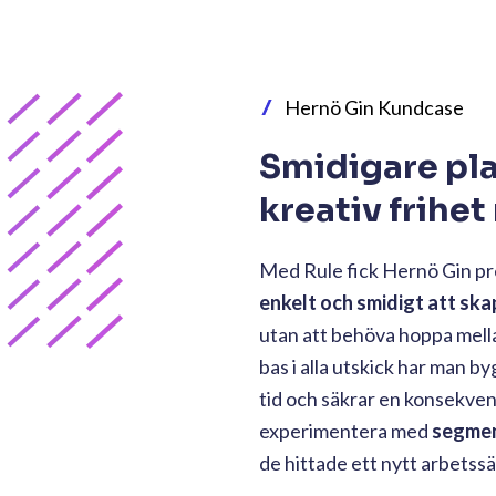
nerande statistik i si
200%
er.
högre öppningsfrekvens på nyhetsbrev
jämfört med branschgenomsnittet.