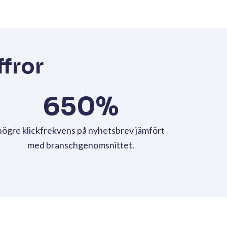
rnö Gin
3.
Fundera över vilket värde ditt innehåll ger
mottagaren. Genom att skapa innehåll som