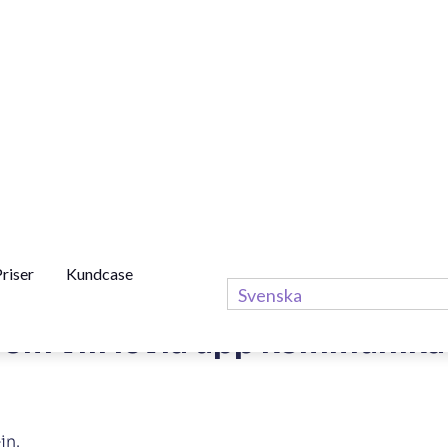
flöden som välkomnade nya
har med e-handelsplattform
de snart ska kunna lansera o
väldigt smidigt. Vi slipper jo
ekt i Rule – det är väldigt be
in.