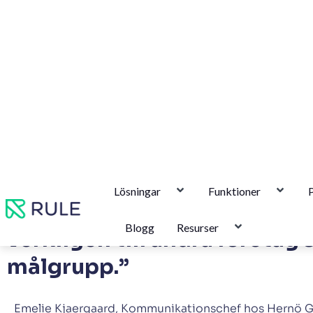
“Rules plattform är väldigt, 
verktyg och kan göra allt dir
Emelie Kjaergaard, Kommunikationschef hos Hernö G