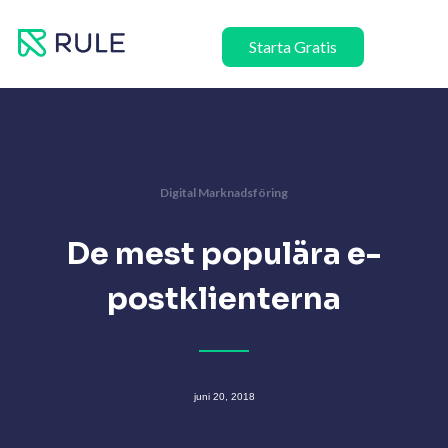
Hoppa
till
Starta Gratis
innehåll
Digital Marknadsföring
De mest populära e-
postklienterna
juni 20, 2018