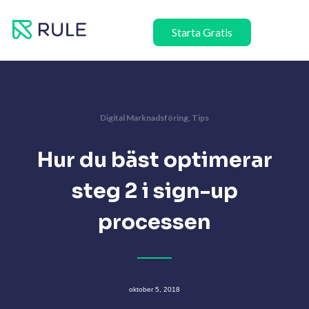
Hoppa
till
Starta Gratis
innehåll
Digital Marknadsföring
,
Tips
Hur du bäst optimerar
steg 2 i sign-up
processen
oktober 5, 2018