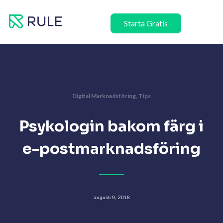
Hoppa
till
Starta Gratis
innehåll
Digital Marknadsföring
,
Tips
Psykologin bakom färg i
e-postmarknadsföring
augusti 9, 2018