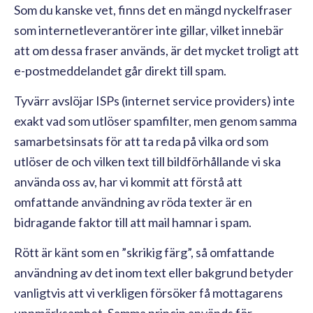
Som du kanske vet, finns det en mängd nyckelfraser
som internetleverantörer inte gillar, vilket innebär
att om dessa fraser används, är det mycket troligt att
e-postmeddelandet går direkt till spam.
Tyvärr avslöjar ISPs (internet service providers) inte
exakt vad som utlöser spamfilter, men genom samma
samarbetsinsats för att ta reda på vilka ord som
utlöser de och vilken text till bildförhållande vi ska
använda oss av, har vi kommit att förstå att
omfattande användning av röda texter är en
bidragande faktor till att mail hamnar i spam.
Rött är känt som en ”skrikig färg”, så omfattande
användning av det inom text eller bakgrund betyder
vanligtvis att vi verkligen försöker få mottagarens
uppmärksamhet. Samma princip används för