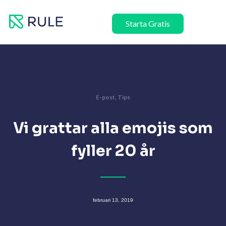
Hoppa
till
Starta Gratis
innehåll
E-post
,
Tips
Vi grattar alla emojis som
fyller 20 år
februari 13, 2019