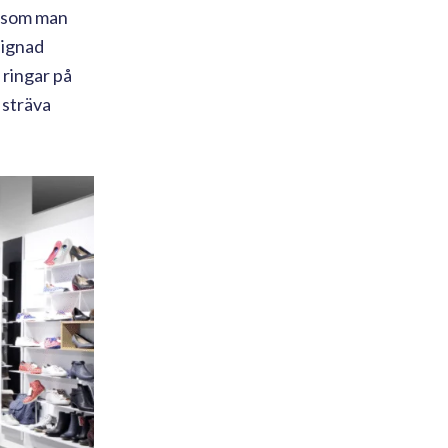
t som man
signad
 ringar på
 sträva