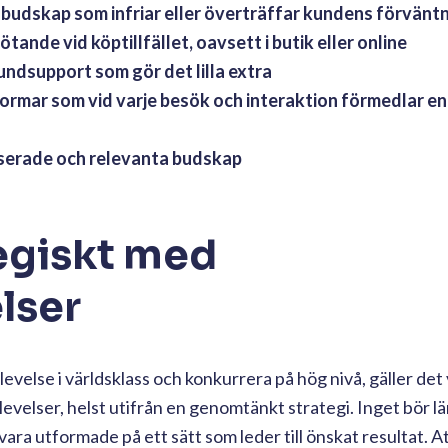
ett budskap som infriar eller överträffar kundens förvänt
tande vid köptillfället, oavsett i butik eller online
kundsupport som gör det lilla extra
formar som vid varje besök och interaktion förmedlar en 
serade och relevanta budskap
egiskt med
lser
velse i världsklass och konkurrera på hög nivå, gäller det
velser, helst utifrån en genomtänkt strategi. Inget bör l
vara utformade på ett sätt som leder till önskat resultat. A