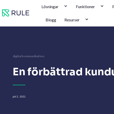
Hoppa
Lösningar
Funktioner
P
till
innehåll
Blogg
Resurser
digital kommunikation
En förbättrad kund
juli 2, 2021