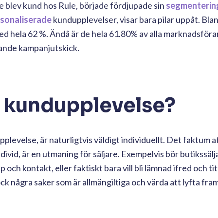
 blev kund hos Rule, började fördjupade sin
segmenterin
sonaliserade
kundupplevelser, visar bara pilar uppåt. Bla
ed hela 62 %. Ändå är de hela 61.80% av alla marknadsföra
öpande kampanjutskick.
a kundupplevelse?
evelse, är naturligtvis väldigt individuellt. Det faktum att
 individ, är en utmaning för säljare. Exempelvis bör butikssäl
p och kontakt, eller faktiskt bara vill bli lämnad ifred och tit
ck några saker som är allmängiltiga och värda att lyfta fra