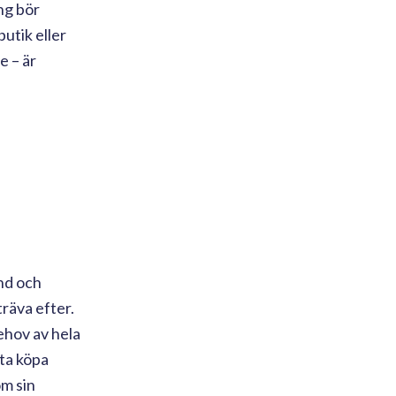
ng bör
utik eller
e – är
und och
räva efter.
ehov av hela
tta köpa
om sin