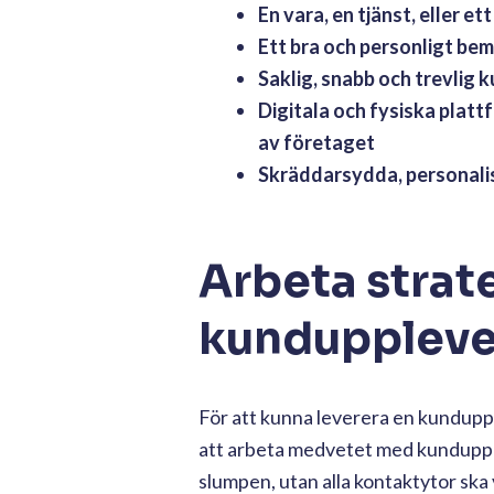
En vara, en tjänst, eller 
Ett bra och personligt bemö
Saklig, snabb och trevlig 
Digitala och fysiska platt
av företaget
Skräddarsydda, personali
Arbeta strat
kunduppleve
För att kunna leverera en kundupple
att arbeta medvetet med kundupple
slumpen, utan alla kontaktytor ska 