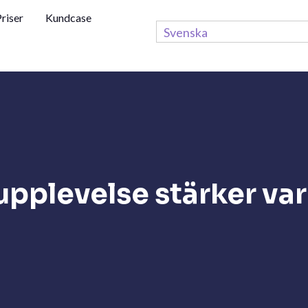
riser
Kundcase
Svenska
upplevelse stärker va