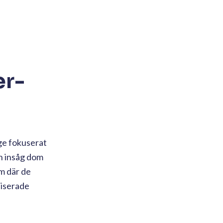
er-
ge fokuserat
en insåg dom
rm där de
liserade