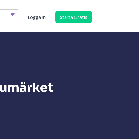
Logga in
Starta Gratis
rumärket