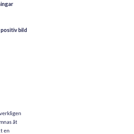
ningar
positiv bild
 verkligen
ämnas åt
tt en