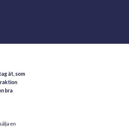
tag åt, som
eraktion
en bra
sälja en