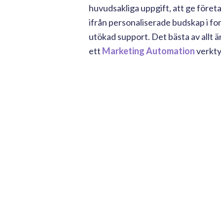
huvudsakliga uppgift, att ge föret
ifrån personaliserade budskap i f
utökad support. Det bästa av allt 
ett
Marketing Automation
verkty