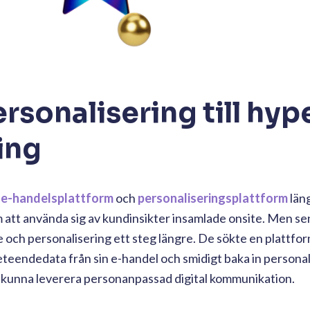
ersonalisering till hyp
ing
e-handelsplattform
och
personaliseringsplattform
län
 att använda sig av kundinsikter insamlade onsite. Men s
e och personalisering ett steg längre. De sökte en plattfo
eteendedata från sin e-handel och smidigt baka in persona
kunna leverera personanpassad digital kommunikation.