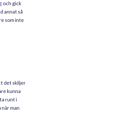
g
och gick
nd annat så
re som inte
 det skiljer
jare kunna
ta runt i
m när man