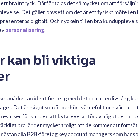
ett bra intryck. Därför talas det så mycket om att försäljni
evelse. Det gäller oavsett om det är ett fysiskt möte i en b
presenteras digitalt. Och nyckeln till en bra kundupplevels
av
personalisering
.
 kan bli viktiga
er
varumärke kan identifiera sig med det och bli en livslång k
et. Det är något som är oerhört värdefullt och värt att st
 resurser för kunden att byta leverantör av något de har b
räckligt bra, är det mycket troligt att de kommer att fortsä
r nästan alla B2B-företag key account managers som har s